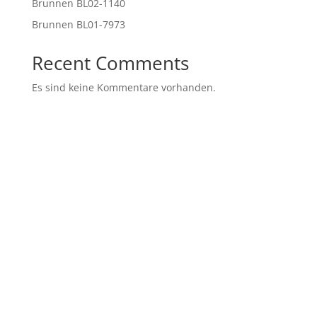
Brunnen BL02-1140
Brunnen BL01-7973
Recent Comments
Es sind keine Kommentare vorhanden.
Spendenkonto: Volksbank Bremen-Nord Help Dunya
e.V.
IBAN:
DE48 2919 0330 0310 6624 00
BIC:
GENODEF1HB2
Gemeinsam sind wir stärker. Ihr könnt uns ganz
einfach helfen, indem Ihr von uns erzählt, unsere