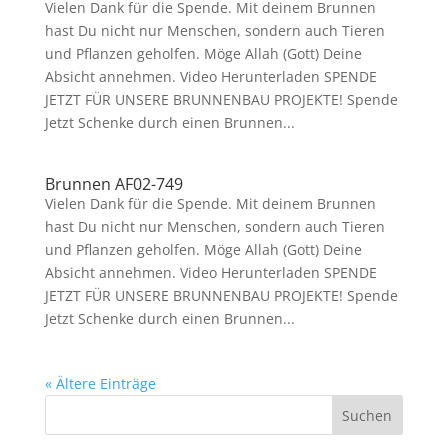
Vielen Dank für die Spende. Mit deinem Brunnen
hast Du nicht nur Menschen, sondern auch Tieren
und Pflanzen geholfen. Möge Allah (Gott) Deine
Absicht annehmen. Video Herunterladen SPENDE
JETZT FÜR UNSERE BRUNNENBAU PROJEKTE! Spende
Jetzt Schenke durch einen Brunnen...
Brunnen AF02-749
Vielen Dank für die Spende. Mit deinem Brunnen
hast Du nicht nur Menschen, sondern auch Tieren
und Pflanzen geholfen. Möge Allah (Gott) Deine
Absicht annehmen. Video Herunterladen SPENDE
JETZT FÜR UNSERE BRUNNENBAU PROJEKTE! Spende
Jetzt Schenke durch einen Brunnen...
« Ältere Einträge
Suchen