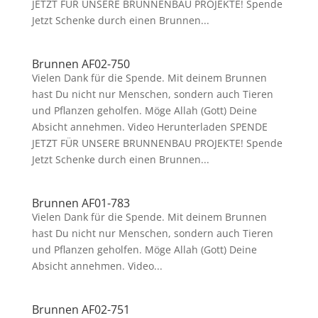
JETZT FÜR UNSERE BRUNNENBAU PROJEKTE! Spende
Jetzt Schenke durch einen Brunnen...
Brunnen AF02-750
Vielen Dank für die Spende. Mit deinem Brunnen
hast Du nicht nur Menschen, sondern auch Tieren
und Pflanzen geholfen. Möge Allah (Gott) Deine
Absicht annehmen. Video Herunterladen SPENDE
JETZT FÜR UNSERE BRUNNENBAU PROJEKTE! Spende
Jetzt Schenke durch einen Brunnen...
Brunnen AF01-783
Vielen Dank für die Spende. Mit deinem Brunnen
hast Du nicht nur Menschen, sondern auch Tieren
und Pflanzen geholfen. Möge Allah (Gott) Deine
Absicht annehmen. Video...
Brunnen AF02-751