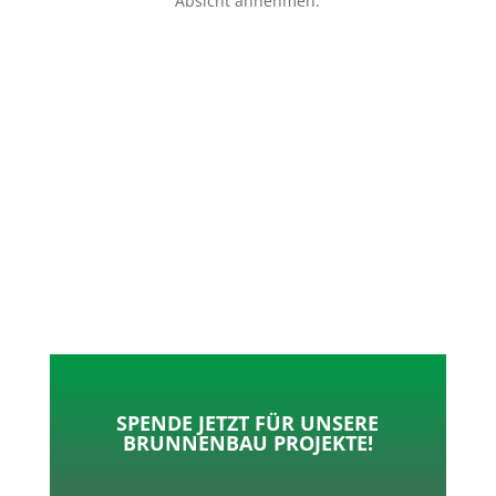
Absicht annehmen.
p
o
t
l
k
e
e
r
n
SPENDE JETZT FÜR UNSERE
BRUNNENBAU PROJEKTE!