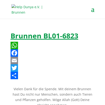
Brunnen BL01-6823
W
h
F
a
a
E
t
c
m
T
s
e
a
w
T
Vielen Dank für die Spende. Mit deinem Brunnen
A
b
i
i
e
hast Du nicht nur Menschen, sondern auch Tieren
p
o
l
t
i
und Pflanzen geholfen. Möge Allah (Gott) Deine