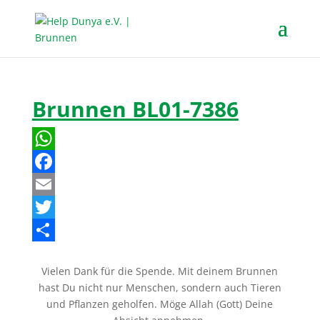
Brunnen BL01-7386
W
h
F
a
a
E
t
c
m
T
s
e
a
w
T
Vielen Dank für die Spende. Mit deinem Brunnen
A
b
i
i
e
hast Du nicht nur Menschen, sondern auch Tieren
p
o
l
t
i
und Pflanzen geholfen. Möge Allah (Gott) Deine