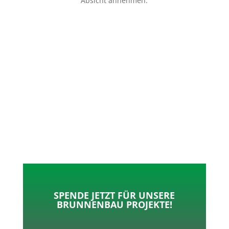
Absicht annehmen.
p
o
t
l
k
e
e
r
n
SPENDE JETZT FÜR UNSERE
BRUNNENBAU PROJEKTE!