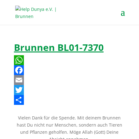
Brunnen BL01-7370
W
h
F
a
a
E
t
c
m
T
s
e
a
w
T
Vielen Dank für die Spende. Mit deinem Brunnen
A
b
i
i
e
hast Du nicht nur Menschen, sondern auch Tieren
p
o
l
t
i
und Pflanzen geholfen. Möge Allah (Gott) Deine