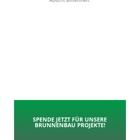
Absicht annehmen.
p
o
t
l
k
e
e
r
n
SPENDE JETZT FÜR UNSERE
BRUNNENBAU PROJEKTE!