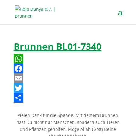
Brunnen BL01-7340
W
h
F
a
a
E
t
c
m
T
s
e
a
w
T
Vielen Dank für die Spende. Mit deinem Brunnen
A
b
i
i
e
hast Du nicht nur Menschen, sondern auch Tieren
p
o
l
t
i
und Pflanzen geholfen. Möge Allah (Gott) Deine