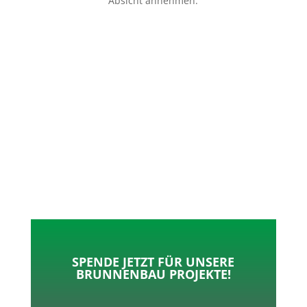
Absicht annehmen.
p
o
t
l
k
e
e
r
n
SPENDE JETZT FÜR UNSERE
BRUNNENBAU PROJEKTE!