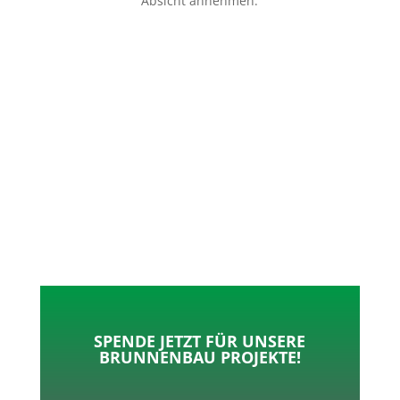
Absicht annehmen.
p
o
t
l
k
e
e
r
n
SPENDE JETZT FÜR UNSERE
BRUNNENBAU PROJEKTE!