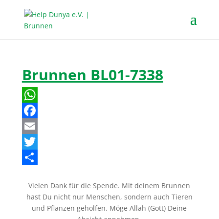
Brunnen BL01-7338
W
h
F
a
a
E
t
c
m
T
s
e
a
w
T
Vielen Dank für die Spende. Mit deinem Brunnen
A
b
i
i
e
hast Du nicht nur Menschen, sondern auch Tieren
p
o
l
t
i
und Pflanzen geholfen. Möge Allah (Gott) Deine