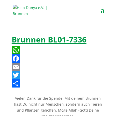
Brunnen BL01-7336
W
h
F
a
a
E
t
c
m
T
s
e
a
w
T
Vielen Dank für die Spende. Mit deinem Brunnen
A
b
i
i
e
hast Du nicht nur Menschen, sondern auch Tieren
p
o
l
t
i
und Pflanzen geholfen. Möge Allah (Gott) Deine