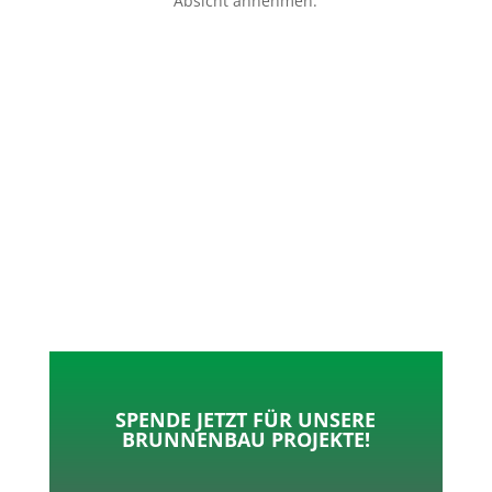
Absicht annehmen.
p
o
t
l
k
e
e
r
n
SPENDE JETZT FÜR UNSERE
BRUNNENBAU PROJEKTE!