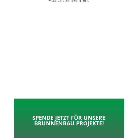
Absicht annehmen.
p
o
t
l
k
e
e
r
n
SPENDE JETZT FÜR UNSERE
BRUNNENBAU PROJEKTE!