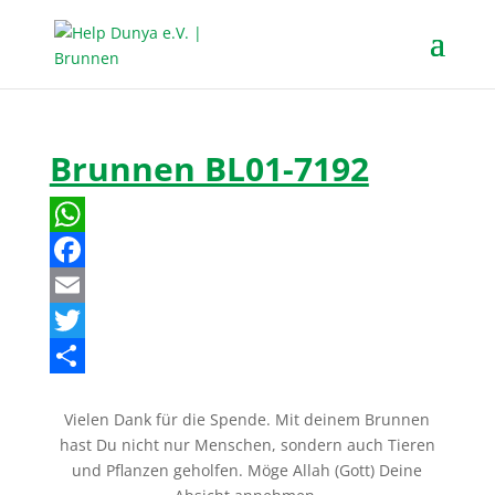
Brunnen BL01-7192
W
h
F
a
a
E
t
c
m
T
s
e
a
w
T
Vielen Dank für die Spende. Mit deinem Brunnen
A
b
i
i
e
hast Du nicht nur Menschen, sondern auch Tieren
p
o
l
t
i
und Pflanzen geholfen. Möge Allah (Gott) Deine