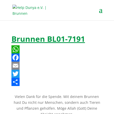
Brunnen BL01-7191
W
h
F
a
a
E
t
c
m
T
s
e
a
w
T
Vielen Dank für die Spende. Mit deinem Brunnen
A
b
i
i
e
hast Du nicht nur Menschen, sondern auch Tieren
p
o
l
t
i
und Pflanzen geholfen. Möge Allah (Gott) Deine