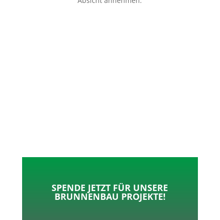
Absicht annehmen.
p
o
t
l
k
e
e
r
n
SPENDE JETZT FÜR UNSERE
BRUNNENBAU PROJEKTE!