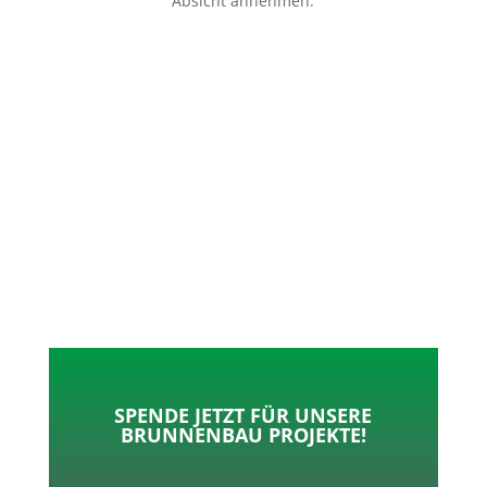
Absicht annehmen.
p
o
t
l
k
e
e
r
n
SPENDE JETZT FÜR UNSERE
BRUNNENBAU PROJEKTE!