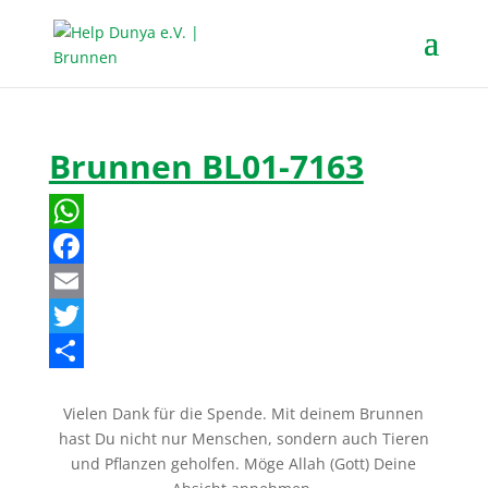
Brunnen BL01-7163
W
h
F
a
a
E
t
c
m
T
s
e
a
w
T
Vielen Dank für die Spende. Mit deinem Brunnen
A
b
i
i
e
hast Du nicht nur Menschen, sondern auch Tieren
p
o
l
t
i
und Pflanzen geholfen. Möge Allah (Gott) Deine