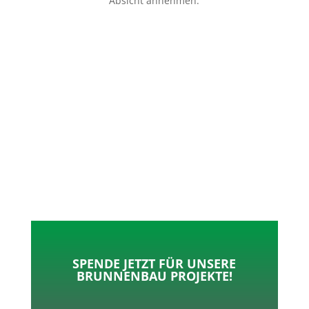
Absicht annehmen.
p
o
t
l
k
e
e
r
n
SPENDE JETZT FÜR UNSERE
BRUNNENBAU PROJEKTE!