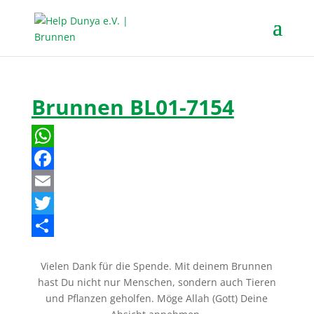
Brunnen BL01-7154
W
h
F
a
a
E
t
c
m
T
s
e
a
w
T
Vielen Dank für die Spende. Mit deinem Brunnen
A
b
i
i
e
hast Du nicht nur Menschen, sondern auch Tieren
p
o
l
t
i
und Pflanzen geholfen. Möge Allah (Gott) Deine