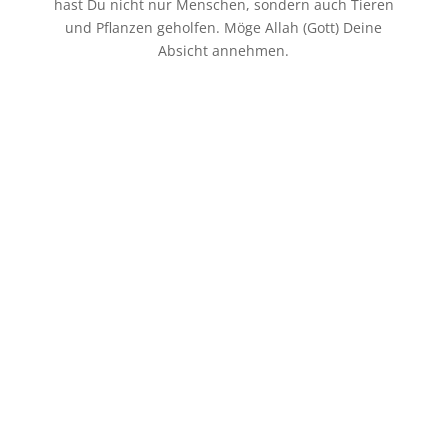
p
o
t
l
hast Du nicht nur Menschen, sondern auch Tieren
und Pflanzen geholfen. Möge Allah (Gott) Deine
k
e
e
Absicht annehmen.
r
n