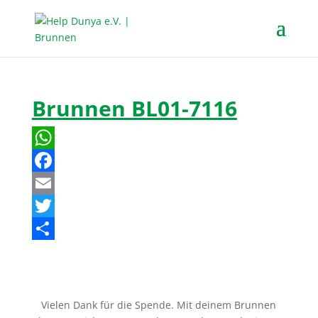
Brunnen BL01-7116
W
h
F
a
a
E
t
c
m
T
s
e
a
w
T
A
b
i
i
e
p
o
l
t
i
Vielen Dank für die Spende. Mit deinem Brunnen