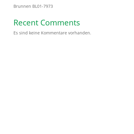
Brunnen BL01-7973
Recent Comments
Es sind keine Kommentare vorhanden.
Spendenkonto: Volksbank Bremen-Nord Help Dunya
e.V.
IBAN:
DE48 2919 0330 0310 6624 00
BIC:
GENODEF1HB2
Gemeinsam sind wir stärker. Ihr könnt uns ganz
einfach helfen, indem Ihr von uns erzählt, unsere
Social Media Kanäle abonniert oder teilt. Ihr könnt