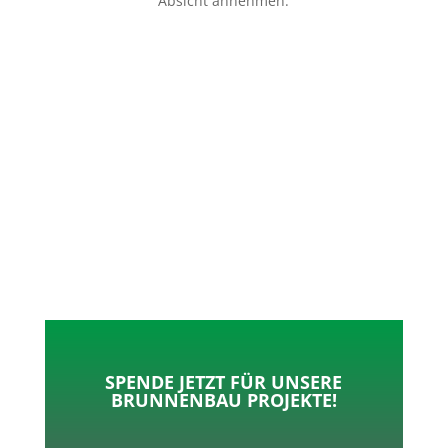
Absicht annehmen.
p
o
t
l
k
e
e
r
n
SPENDE JETZT FÜR UNSERE
BRUNNENBAU PROJEKTE!