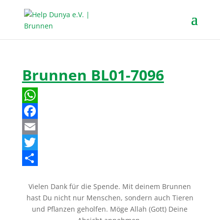
Brunnen BL01-7096
W
h
F
a
a
E
t
c
m
T
s
e
a
w
T
Vielen Dank für die Spende. Mit deinem Brunnen
A
b
i
i
e
hast Du nicht nur Menschen, sondern auch Tieren
p
o
l
t
i
und Pflanzen geholfen. Möge Allah (Gott) Deine