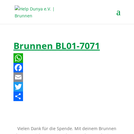
Brunnen BL01-7071
W
h
F
a
a
E
t
c
m
T
s
e
a
w
T
A
b
i
i
e
p
o
l
t
i
Vielen Dank für die Spende. Mit deinem Brunnen