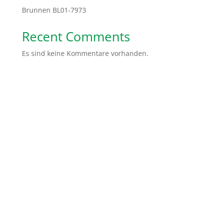
Brunnen BL01-7973
Recent Comments
Es sind keine Kommentare vorhanden.
Spendenkonto: Volksbank Bremen-Nord Help Dunya
e.V.
IBAN:
DE48 2919 0330 0310 6624 00
BIC:
GENODEF1HB2
Gemeinsam sind wir stärker. Ihr könnt uns ganz
einfach helfen, indem Ihr von uns erzählt, unsere
Social Media Kanäle abonniert oder teilt. Ihr könnt