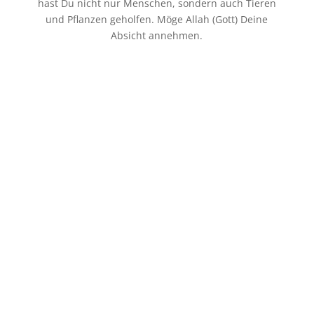
p
o
t
l
hast Du nicht nur Menschen, sondern auch Tieren
und Pflanzen geholfen. Möge Allah (Gott) Deine
k
e
e
Absicht annehmen.
r
n