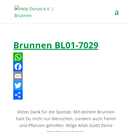
Brunnen BL01-7029
W
h
F
a
a
E
t
c
m
T
s
e
a
w
T
Vielen Dank für die Spende. Mit deinem Brunnen
A
b
i
i
e
hast Du nicht nur Menschen, sondern auch Tieren
p
o
l
t
i
und Pflanzen geholfen. Möge Allah (Gott) Deine