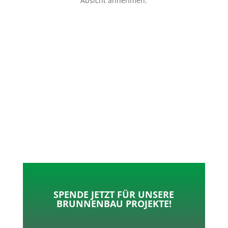
Absicht annehmen.
p
o
t
l
k
e
e
r
n
SPENDE JETZT FÜR UNSERE
BRUNNENBAU PROJEKTE!