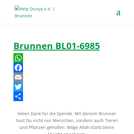
Brunnen BL01-6985
W
h
F
a
a
E
t
c
m
T
s
e
a
w
T
Vielen Dank für die Spende. Mit deinem Brunnen
A
b
i
i
e
hast Du nicht nur Menschen, sondern auch Tieren
p
o
l
t
i
und Pflanzen geholfen. Möge Allah (Gott) Deine