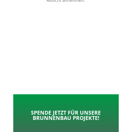
Absicht annehmen.
p
o
t
l
k
e
e
r
n
SPENDE JETZT FÜR UNSERE
BRUNNENBAU PROJEKTE!