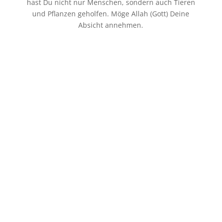
p
o
t
l
hast Du nicht nur Menschen, sondern auch Tieren
und Pflanzen geholfen. Möge Allah (Gott) Deine
k
e
e
Absicht annehmen.
r
n