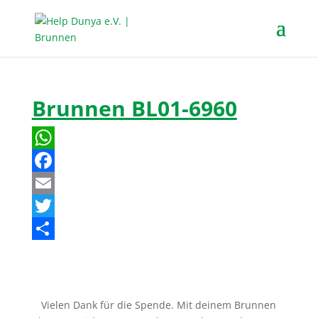
Brunnen BL01-6960
W
h
F
a
a
E
t
c
m
T
s
e
a
w
T
A
b
i
i
e
p
o
l
t
i
Vielen Dank für die Spende. Mit deinem Brunnen