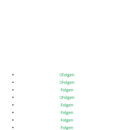
Mo. – Fr.: 12:00 – 17:00 Uhr
Phone: +49 421 3370 3980
Mobile: +49 171 378 8202
help@help-dunya.org
Folgen
Folgen
Folgen
Folgen
Folgen
Folgen
Folgen
Folgen