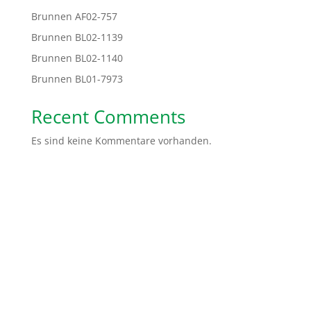
Brunnen AF02-757
Brunnen BL02-1139
Brunnen BL02-1140
Brunnen BL01-7973
Recent Comments
Es sind keine Kommentare vorhanden.
Spendenkonto: Volksbank Bremen-Nord Help Dunya
e.V.
IBAN:
DE48 2919 0330 0310 6624 00
BIC:
GENODEF1HB2