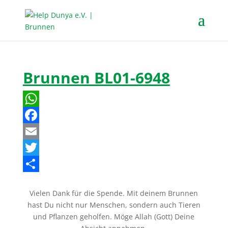
Brunnen BL01-6948
W
h
F
a
a
E
t
c
m
T
s
e
a
w
T
Vielen Dank für die Spende. Mit deinem Brunnen
A
b
i
i
e
hast Du nicht nur Menschen, sondern auch Tieren
p
o
l
t
i
und Pflanzen geholfen. Möge Allah (Gott) Deine