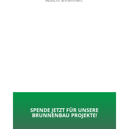
Absicht annehmen.
p
o
t
l
k
e
e
r
n
SPENDE JETZT FÜR UNSERE
BRUNNENBAU PROJEKTE!