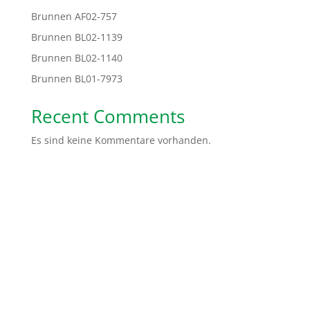
Brunnen AF02-757
Brunnen BL02-1139
Brunnen BL02-1140
Brunnen BL01-7973
Recent Comments
Es sind keine Kommentare vorhanden.
Spendenkonto: Volksbank Bremen-Nord Help Dunya
e.V.
IBAN:
DE48 2919 0330 0310 6624 00
BIC:
GENODEF1HB2