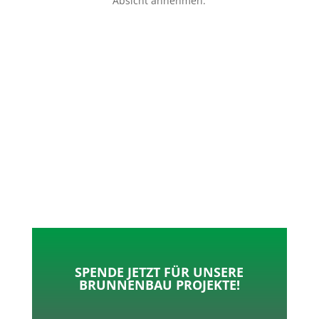
Absicht annehmen.
p
o
t
l
k
e
e
r
n
SPENDE JETZT FÜR UNSERE
BRUNNENBAU PROJEKTE!