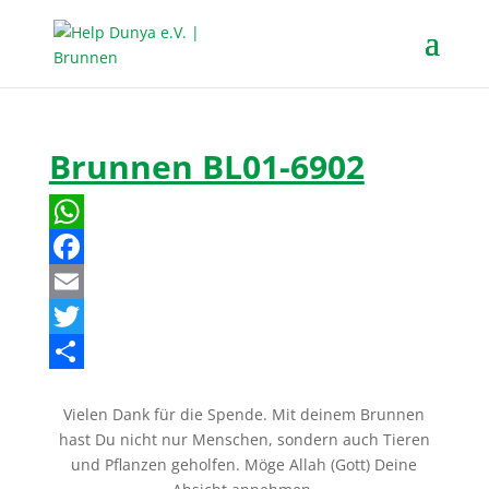
Brunnen BL01-6902
W
h
F
a
a
E
t
c
m
T
s
e
a
w
T
Vielen Dank für die Spende. Mit deinem Brunnen
A
b
i
i
e
hast Du nicht nur Menschen, sondern auch Tieren
p
o
l
t
i
und Pflanzen geholfen. Möge Allah (Gott) Deine