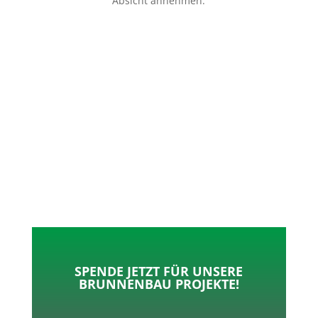
Absicht annehmen.
p
o
t
l
k
e
e
r
n
SPENDE JETZT FÜR UNSERE
BRUNNENBAU PROJEKTE!