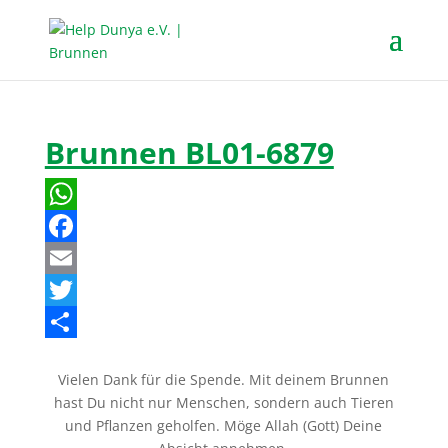
Brunnen BL01-6879
W
h
F
a
a
E
t
c
m
T
s
e
a
w
T
Vielen Dank für die Spende. Mit deinem Brunnen
A
b
i
i
e
hast Du nicht nur Menschen, sondern auch Tieren
p
o
l
t
i
und Pflanzen geholfen. Möge Allah (Gott) Deine