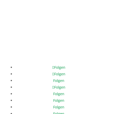
Mo. – Fr.: 12:00 – 17:00 Uhr
Phone: +49 421 3370 3980
Mobile: +49 171 378 8202
help@help-dunya.org
Folgen
Folgen
Folgen
Folgen
Folgen
Folgen
Folgen
Folgen