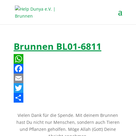
Brunnen BL01-6811
W
h
F
a
a
E
t
c
m
T
s
e
a
w
T
Vielen Dank für die Spende. Mit deinem Brunnen
A
b
i
i
e
hast Du nicht nur Menschen, sondern auch Tieren
p
o
l
t
i
und Pflanzen geholfen. Möge Allah (Gott) Deine