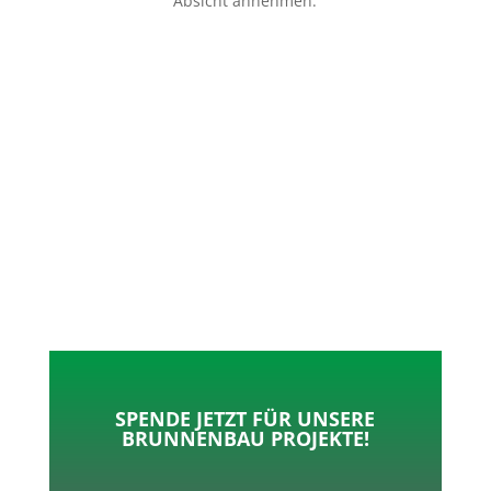
Absicht annehmen.
p
o
t
l
k
e
e
r
n
SPENDE JETZT FÜR UNSERE
BRUNNENBAU PROJEKTE!