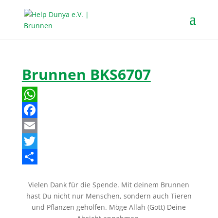
Brunnen BKS6707
W
h
F
a
a
E
t
c
m
T
s
e
a
w
T
Vielen Dank für die Spende. Mit deinem Brunnen
A
b
i
i
e
hast Du nicht nur Menschen, sondern auch Tieren
p
o
l
t
i
und Pflanzen geholfen. Möge Allah (Gott) Deine