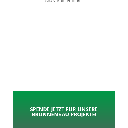
Absicht annehmen.
p
o
t
l
k
e
e
r
n
SPENDE JETZT FÜR UNSERE
BRUNNENBAU PROJEKTE!