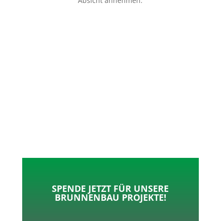
Absicht annehmen.
p
o
t
l
k
e
e
r
n
SPENDE JETZT FÜR UNSERE
BRUNNENBAU PROJEKTE!