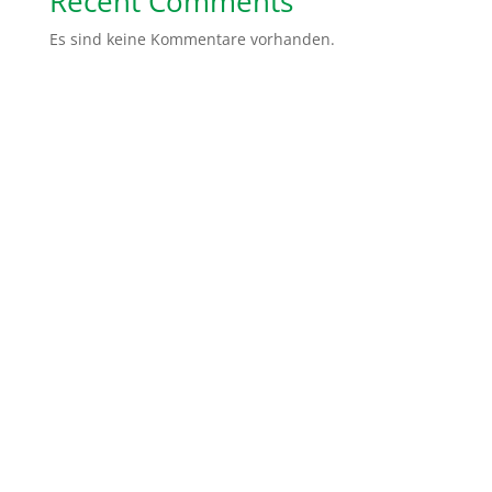
Recent Comments
Es sind keine Kommentare vorhanden.
Spendenkonto: Volksbank Bremen-Nord Help Dunya
e.V.
IBAN:
DE48 2919 0330 0310 6624 00
BIC:
GENODEF1HB2
Gemeinsam sind wir stärker. Ihr könnt uns ganz
einfach helfen, indem Ihr von uns erzählt, unsere
Social Media Kanäle abonniert oder teilt. Ihr könnt
auch ein Unterstützer Paket von uns erhalten mit
Flyer und Infomaterialien, die Ihr dann in Eurer Stadt
verteilen könnt.