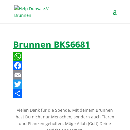
Brunnen BKS6681
W
h
F
a
a
E
t
c
m
T
s
e
a
w
T
Vielen Dank für die Spende. Mit deinem Brunnen
A
b
i
i
e
hast Du nicht nur Menschen, sondern auch Tieren
p
o
l
t
i
und Pflanzen geholfen. Möge Allah (Gott) Deine