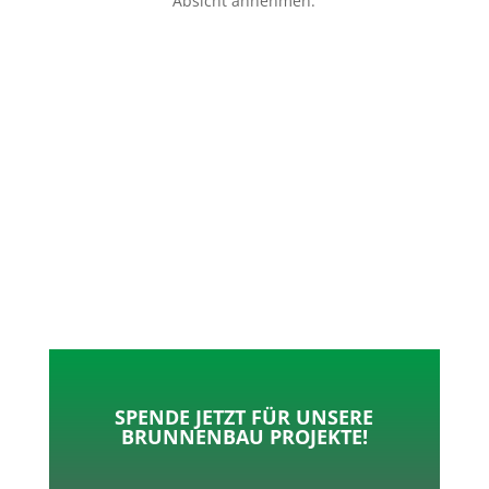
Absicht annehmen.
p
o
t
l
k
e
e
r
n
SPENDE JETZT FÜR UNSERE
BRUNNENBAU PROJEKTE!