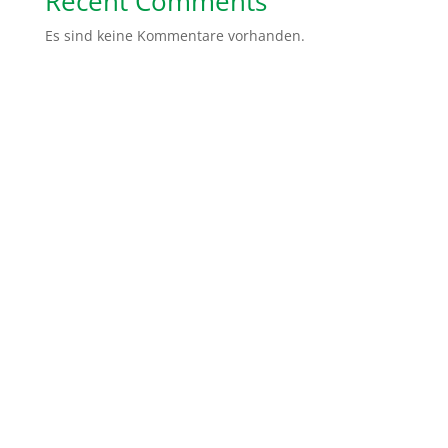
Recent Comments
Es sind keine Kommentare vorhanden.
Spendenkonto: Volksbank Bremen-Nord Help Dunya
e.V.
IBAN:
DE48 2919 0330 0310 6624 00
BIC:
GENODEF1HB2
Gemeinsam sind wir stärker. Ihr könnt uns ganz
einfach helfen, indem Ihr von uns erzählt, unsere
Social Media Kanäle abonniert oder teilt. Ihr könnt
auch ein Unterstützer Paket von uns erhalten mit
Flyer und Infomaterialien, die Ihr dann in Eurer Stadt
verteilen könnt.