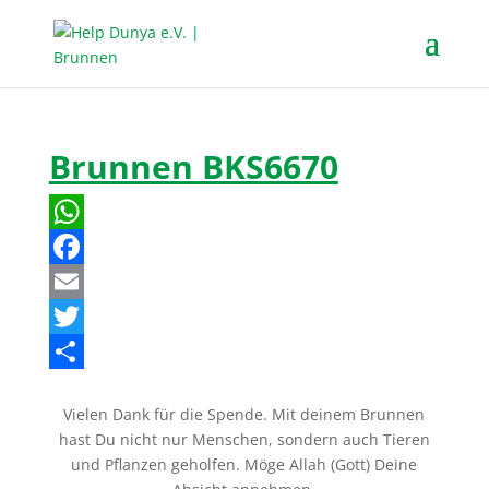
Brunnen BKS6670
W
h
F
a
a
E
t
c
m
T
s
e
a
w
T
Vielen Dank für die Spende. Mit deinem Brunnen
A
b
i
i
e
hast Du nicht nur Menschen, sondern auch Tieren
p
o
l
t
i
und Pflanzen geholfen. Möge Allah (Gott) Deine