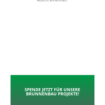
Absicht annehmen.
p
o
t
l
k
e
e
r
n
SPENDE JETZT FÜR UNSERE
BRUNNENBAU PROJEKTE!