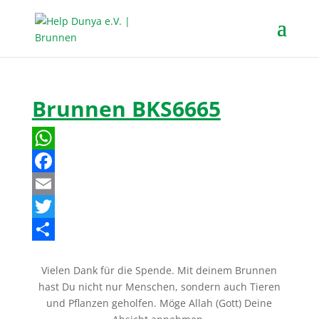
Brunnen BKS6665
W
h
F
a
a
E
t
c
m
T
s
e
a
w
T
Vielen Dank für die Spende. Mit deinem Brunnen
A
b
i
i
e
hast Du nicht nur Menschen, sondern auch Tieren
p
o
l
t
i
und Pflanzen geholfen. Möge Allah (Gott) Deine