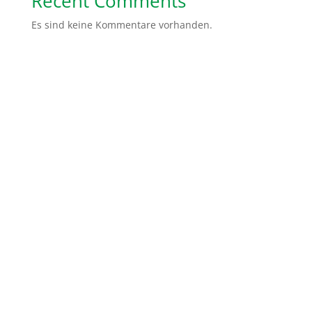
Recent Comments
Es sind keine Kommentare vorhanden.
Spendenkonto: Volksbank Bremen-Nord Help Dunya
e.V.
IBAN:
DE48 2919 0330 0310 6624 00
BIC:
GENODEF1HB2
Gemeinsam sind wir stärker. Ihr könnt uns ganz
einfach helfen, indem Ihr von uns erzählt, unsere
Social Media Kanäle abonniert oder teilt. Ihr könnt
auch ein Unterstützer Paket von uns erhalten mit
Flyer und Infomaterialien, die Ihr dann in Eurer Stadt
verteilen könnt.