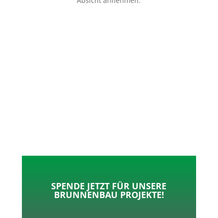
Absicht annehmen.
p
o
t
l
k
e
e
r
n
SPENDE JETZT FÜR UNSERE
BRUNNENBAU PROJEKTE!