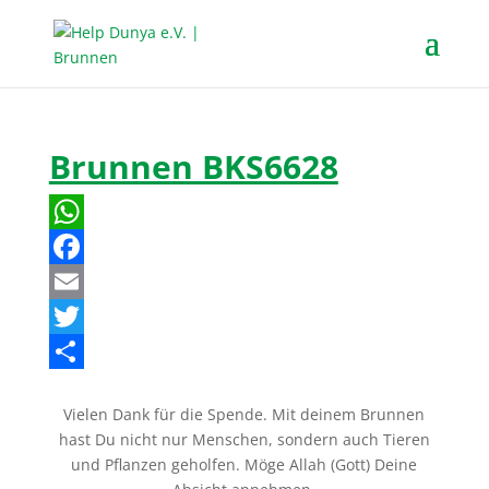
Brunnen BKS6628
W
h
F
a
a
E
t
c
m
T
s
e
a
w
T
Vielen Dank für die Spende. Mit deinem Brunnen
A
b
i
i
e
hast Du nicht nur Menschen, sondern auch Tieren
p
o
l
t
i
und Pflanzen geholfen. Möge Allah (Gott) Deine