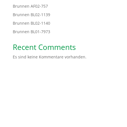
Brunnen AF02-757
Brunnen BL02-1139
Brunnen BL02-1140
Brunnen BL01-7973
Recent Comments
Es sind keine Kommentare vorhanden.
Spendenkonto: Volksbank Bremen-Nord Help Dunya
e.V.
IBAN:
DE48 2919 0330 0310 6624 00
BIC:
GENODEF1HB2