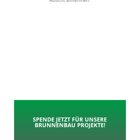
Absicht annehmen.
p
o
t
l
k
e
e
r
n
SPENDE JETZT FÜR UNSERE
BRUNNENBAU PROJEKTE!