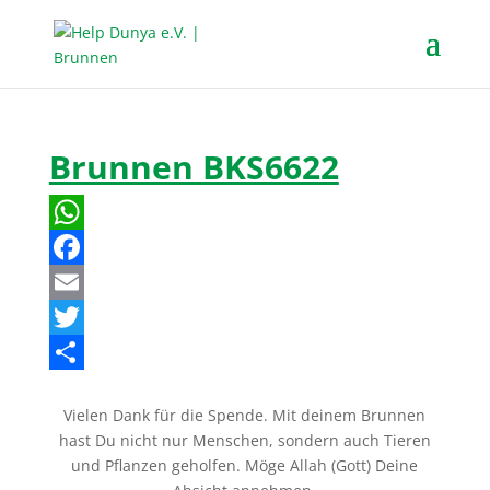
Brunnen BKS6622
W
h
F
a
a
E
t
c
m
T
s
e
a
w
T
Vielen Dank für die Spende. Mit deinem Brunnen
A
b
i
i
e
hast Du nicht nur Menschen, sondern auch Tieren
p
o
l
t
i
und Pflanzen geholfen. Möge Allah (Gott) Deine