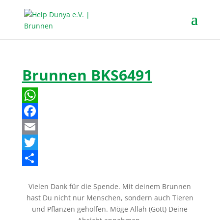
Brunnen BKS6491
W
h
F
a
a
E
t
c
m
T
s
e
a
w
T
Vielen Dank für die Spende. Mit deinem Brunnen
A
b
i
i
e
hast Du nicht nur Menschen, sondern auch Tieren
p
o
l
t
i
und Pflanzen geholfen. Möge Allah (Gott) Deine