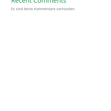
Recent Comments
Es sind keine Kommentare vorhanden.
Spendenkonto: Volksbank Bremen-Nord Help Dunya
e.V.
IBAN:
DE48 2919 0330 0310 6624 00
BIC:
GENODEF1HB2
Gemeinsam sind wir stärker. Ihr könnt uns ganz
einfach helfen, indem Ihr von uns erzählt, unsere
Social Media Kanäle abonniert oder teilt. Ihr könnt
auch ein Unterstützer Paket von uns erhalten mit
Flyer und Infomaterialien, die Ihr dann in Eurer Stadt
verteilen könnt.