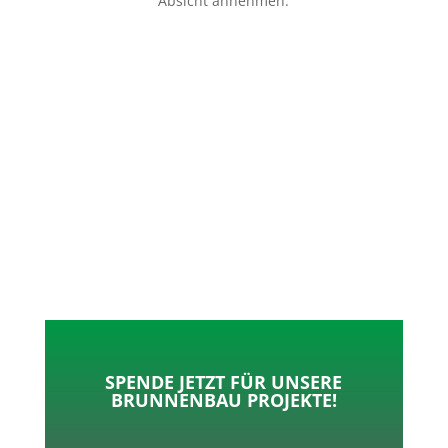
Absicht annehmen.
p
o
t
l
k
e
e
r
n
SPENDE JETZT FÜR UNSERE
BRUNNENBAU PROJEKTE!