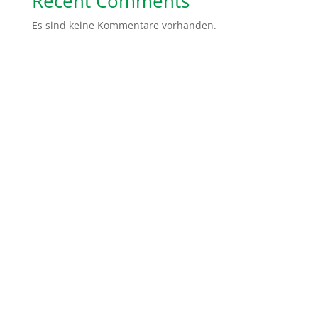
Recent Comments
Es sind keine Kommentare vorhanden.
Spendenkonto: Volksbank Bremen-Nord Help Dunya
e.V.
IBAN:
DE48 2919 0330 0310 6624 00
BIC:
GENODEF1HB2
Gemeinsam sind wir stärker. Ihr könnt uns ganz
einfach helfen, indem Ihr von uns erzählt, unsere
Social Media Kanäle abonniert oder teilt. Ihr könnt
auch ein Unterstützer Paket von uns erhalten mit
Flyer und Infomaterialien, die Ihr dann in Eurer Stadt
verteilen könnt.