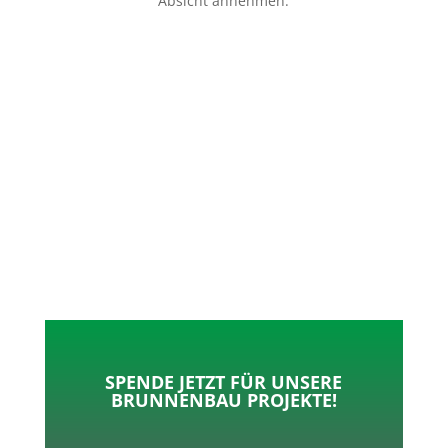
Absicht annehmen.
p
o
t
l
k
e
e
r
n
SPENDE JETZT FÜR UNSERE
BRUNNENBAU PROJEKTE!