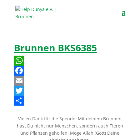
Brunnen BKS6385
W
h
F
a
a
E
t
c
m
T
s
e
a
w
T
Vielen Dank für die Spende. Mit deinem Brunnen
A
b
i
i
e
hast Du nicht nur Menschen, sondern auch Tieren
p
o
l
t
i
und Pflanzen geholfen. Möge Allah (Gott) Deine