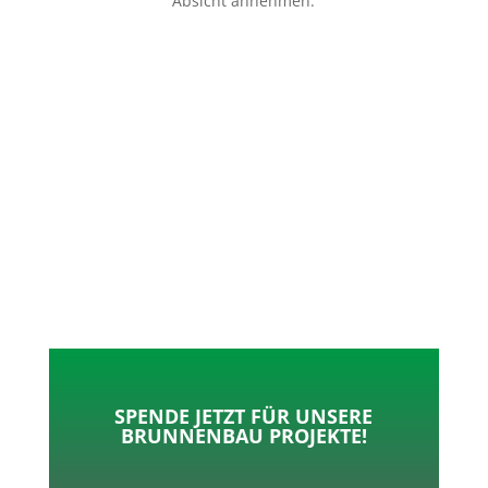
Absicht annehmen.
p
o
t
l
k
e
e
r
n
SPENDE JETZT FÜR UNSERE
BRUNNENBAU PROJEKTE!