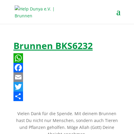
Brunnen BKS6232
W
h
F
a
a
E
t
c
m
T
s
e
a
w
T
Vielen Dank für die Spende. Mit deinem Brunnen
A
b
i
i
e
hast Du nicht nur Menschen, sondern auch Tieren
p
o
l
t
i
und Pflanzen geholfen. Möge Allah (Gott) Deine