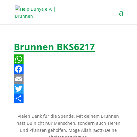
Brunnen BKS6217
W
h
F
a
a
E
t
c
m
T
s
e
a
w
T
Vielen Dank für die Spende. Mit deinem Brunnen
A
b
i
i
e
hast Du nicht nur Menschen, sondern auch Tieren
p
o
l
t
i
und Pflanzen geholfen. Möge Allah (Gott) Deine