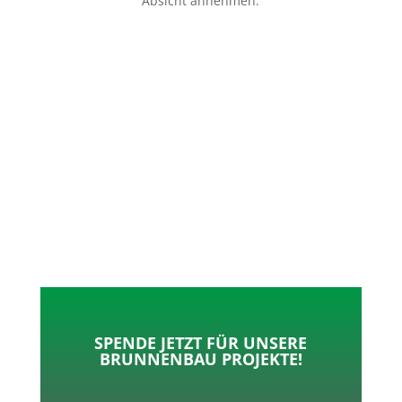
Absicht annehmen.
p
o
t
l
k
e
e
r
n
SPENDE JETZT FÜR UNSERE
BRUNNENBAU PROJEKTE!