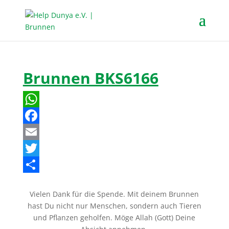
Brunnen BKS6166
W
h
F
a
a
E
t
c
m
T
s
e
a
w
T
Vielen Dank für die Spende. Mit deinem Brunnen
A
b
i
i
e
hast Du nicht nur Menschen, sondern auch Tieren
p
o
l
t
i
und Pflanzen geholfen. Möge Allah (Gott) Deine