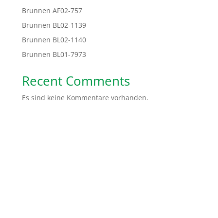
Brunnen AF02-757
Brunnen BL02-1139
Brunnen BL02-1140
Brunnen BL01-7973
Recent Comments
Es sind keine Kommentare vorhanden.
Spendenkonto: Volksbank Bremen-Nord Help Dunya
e.V.
IBAN:
DE48 2919 0330 0310 6624 00
BIC:
GENODEF1HB2