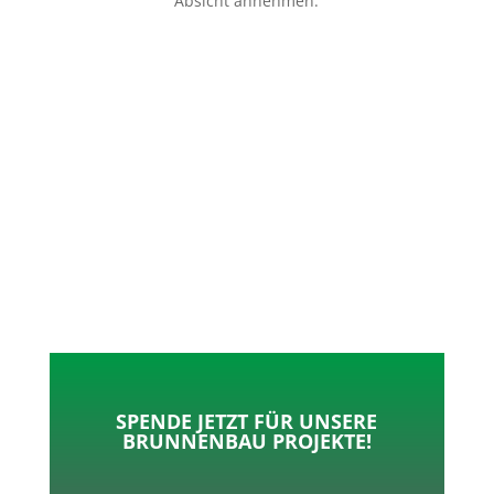
Absicht annehmen.
p
o
t
l
k
e
e
r
n
SPENDE JETZT FÜR UNSERE
BRUNNENBAU PROJEKTE!