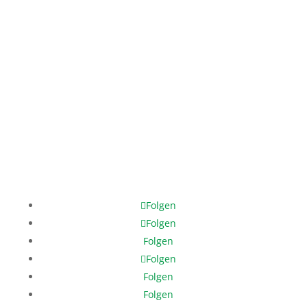
Mo. – Fr.: 12:00 – 17:00 Uhr
Phone: +49 421 3370 3980
Mobile: +49 171 378 8202
help@help-dunya.org
Folgen
Folgen
Folgen
Folgen
Folgen
Folgen