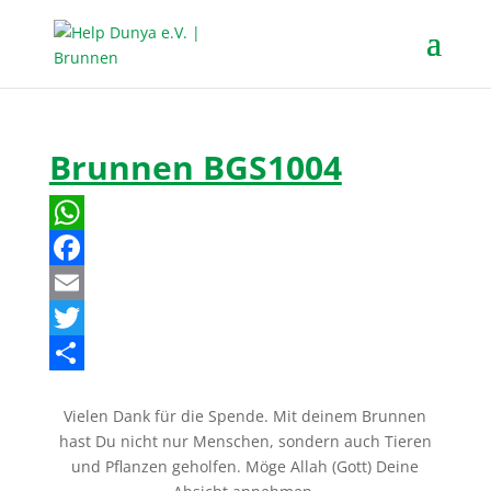
Brunnen BGS1004
W
h
F
a
a
E
t
c
m
T
s
e
a
w
T
Vielen Dank für die Spende. Mit deinem Brunnen
A
b
i
i
e
hast Du nicht nur Menschen, sondern auch Tieren
p
o
l
t
i
und Pflanzen geholfen. Möge Allah (Gott) Deine