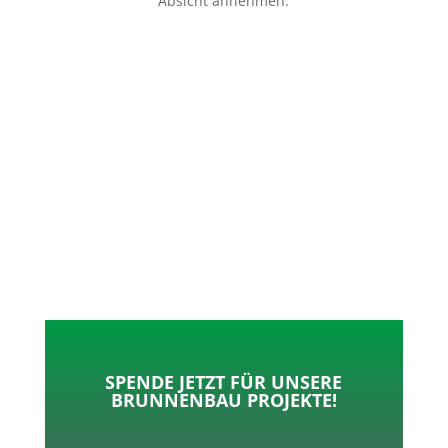
Absicht annehmen.
p
o
t
l
k
e
e
r
n
SPENDE JETZT FÜR UNSERE
BRUNNENBAU PROJEKTE!