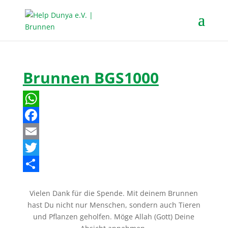
Brunnen BGS1000
W
h
F
a
a
E
t
c
m
T
s
e
a
w
T
Vielen Dank für die Spende. Mit deinem Brunnen
A
b
i
i
e
hast Du nicht nur Menschen, sondern auch Tieren
p
o
l
t
i
und Pflanzen geholfen. Möge Allah (Gott) Deine