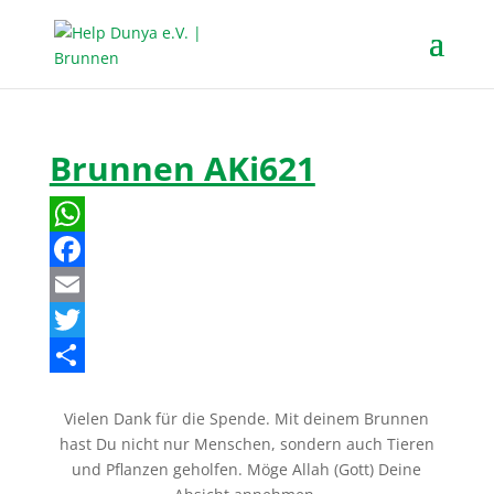
Brunnen AKi621
W
h
F
a
a
E
t
c
m
T
s
e
a
w
T
Vielen Dank für die Spende. Mit deinem Brunnen
A
b
i
i
e
hast Du nicht nur Menschen, sondern auch Tieren
p
o
l
t
i
und Pflanzen geholfen. Möge Allah (Gott) Deine