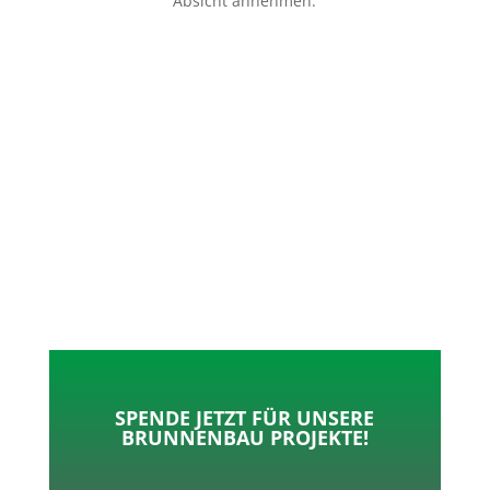
Absicht annehmen.
p
o
t
l
k
e
e
r
n
SPENDE JETZT FÜR UNSERE
BRUNNENBAU PROJEKTE!