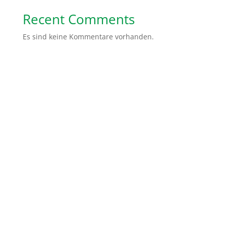
Recent Comments
Es sind keine Kommentare vorhanden.
Spendenkonto: Volksbank Bremen-Nord Help Dunya
e.V.
IBAN:
DE48 2919 0330 0310 6624 00
BIC:
GENODEF1HB2
Gemeinsam sind wir stärker. Ihr könnt uns ganz
einfach helfen, indem Ihr von uns erzählt, unsere
Social Media Kanäle abonniert oder teilt. Ihr könnt
auch ein Unterstützer Paket von uns erhalten mit
Flyer und Infomaterialien, die Ihr dann in Eurer Stadt