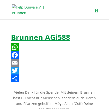
Brunnen AGi588
W
h
F
a
a
E
t
c
m
T
s
e
a
w
T
Vielen Dank für die Spende. Mit deinem Brunnen
A
b
i
i
e
hast Du nicht nur Menschen, sondern auch Tieren
p
o
l
t
i
und Pflanzen geholfen. Möge Allah (Gott) Deine