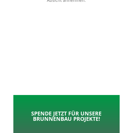
Absicht annehmen.
p
o
t
l
k
e
e
r
n
SPENDE JETZT FÜR UNSERE
BRUNNENBAU PROJEKTE!