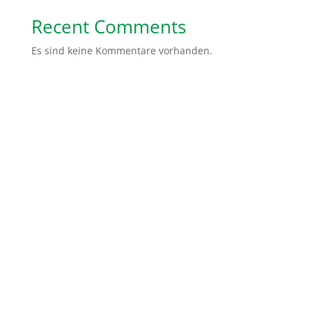
Recent Comments
Es sind keine Kommentare vorhanden.
Spendenkonto: Volksbank Bremen-Nord Help Dunya
e.V.
IBAN:
DE48 2919 0330 0310 6624 00
BIC:
GENODEF1HB2
Gemeinsam sind wir stärker. Ihr könnt uns ganz
einfach helfen, indem Ihr von uns erzählt, unsere
Social Media Kanäle abonniert oder teilt. Ihr könnt
auch ein Unterstützer Paket von uns erhalten mit
Flyer und Infomaterialien, die Ihr dann in Eurer Stadt