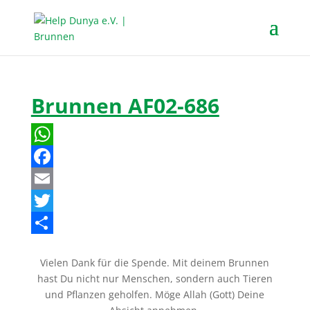
Brunnen AF02-686
W
h
F
a
a
E
t
c
m
T
s
e
a
w
T
Vielen Dank für die Spende. Mit deinem Brunnen
A
b
i
i
e
hast Du nicht nur Menschen, sondern auch Tieren
p
o
l
t
i
und Pflanzen geholfen. Möge Allah (Gott) Deine