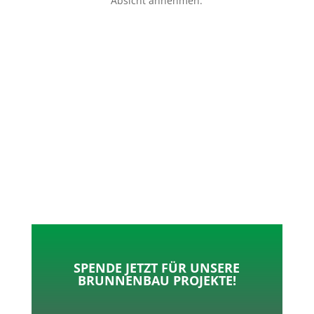
Absicht annehmen.
p
o
t
l
k
e
e
r
n
SPENDE JETZT FÜR UNSERE
BRUNNENBAU PROJEKTE!