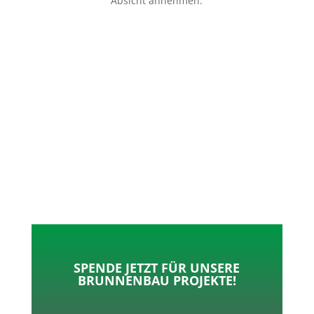
Absicht annehmen.
p
o
t
l
k
e
e
r
n
SPENDE JETZT FÜR UNSERE
BRUNNENBAU PROJEKTE!