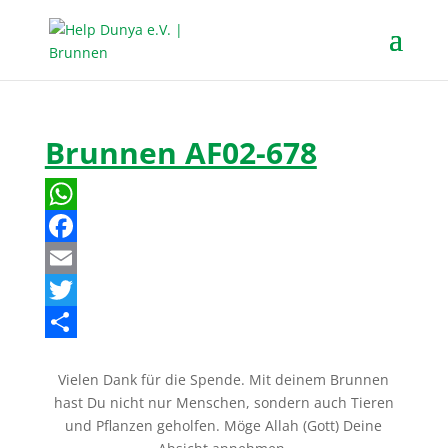
Brunnen AF02-678
W
h
F
a
a
E
t
c
m
T
s
e
a
w
T
Vielen Dank für die Spende. Mit deinem Brunnen
A
b
i
i
e
hast Du nicht nur Menschen, sondern auch Tieren
p
o
l
t
i
und Pflanzen geholfen. Möge Allah (Gott) Deine