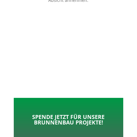
Absicht annehmen.
p
o
t
l
k
e
e
r
n
SPENDE JETZT FÜR UNSERE
BRUNNENBAU PROJEKTE!