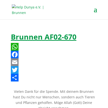
Brunnen AF02-670
W
h
F
a
a
E
t
c
m
T
s
e
a
w
T
Vielen Dank für die Spende. Mit deinem Brunnen
A
b
i
i
e
hast Du nicht nur Menschen, sondern auch Tieren
p
o
l
t
i
und Pflanzen geholfen. Möge Allah (Gott) Deine