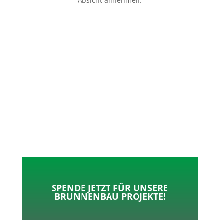
Absicht annehmen.
p
o
t
l
k
e
e
r
n
SPENDE JETZT FÜR UNSERE
BRUNNENBAU PROJEKTE!