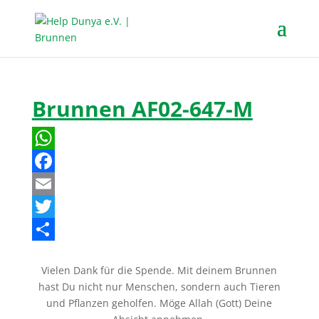
Brunnen AF02-647-M
W
h
F
a
a
E
t
c
m
T
s
e
a
w
T
Vielen Dank für die Spende. Mit deinem Brunnen
A
b
i
i
e
hast Du nicht nur Menschen, sondern auch Tieren
p
o
l
t
i
und Pflanzen geholfen. Möge Allah (Gott) Deine