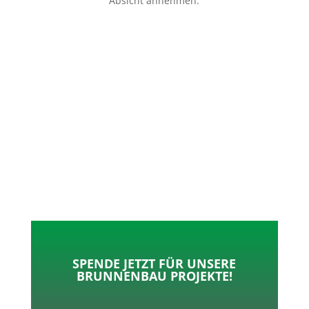
Absicht annehmen.
p
o
t
l
k
e
e
r
n
SPENDE JETZT FÜR UNSERE
BRUNNENBAU PROJEKTE!