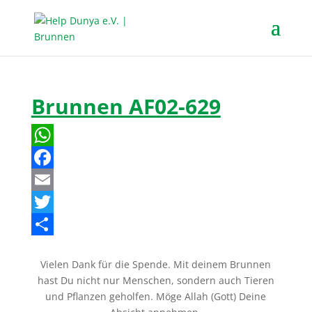
Brunnen AF02-629
W
h
F
a
a
E
t
c
m
T
s
e
a
w
T
Vielen Dank für die Spende. Mit deinem Brunnen
A
b
i
i
e
hast Du nicht nur Menschen, sondern auch Tieren
p
o
l
t
i
und Pflanzen geholfen. Möge Allah (Gott) Deine