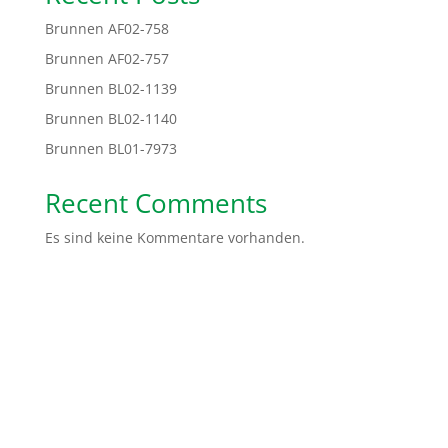
Brunnen AF02-758
Brunnen AF02-757
Brunnen BL02-1139
Brunnen BL02-1140
Brunnen BL01-7973
Recent Comments
Es sind keine Kommentare vorhanden.
Spendenkonto: Volksbank Bremen-Nord Help Dunya
e.V.
IBAN:
DE48 2919 0330 0310 6624 00