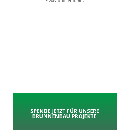
Absicht annehmen.
p
o
t
l
k
e
e
r
n
SPENDE JETZT FÜR UNSERE
BRUNNENBAU PROJEKTE!