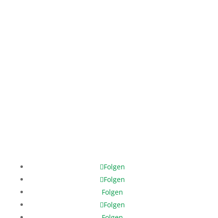
Mo. – Fr.: 12:00 – 17:00 Uhr
Phone: +49 421 3370 3980
Mobile: +49 171 378 8202
help@help-dunya.org
Folgen
Folgen
Folgen
Folgen
Folgen