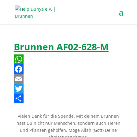
Brunnen AF02-628-M
W
h
F
a
a
E
t
c
m
T
s
e
a
w
T
Vielen Dank für die Spende. Mit deinem Brunnen
A
b
i
i
e
hast Du nicht nur Menschen, sondern auch Tieren
p
o
l
t
i
und Pflanzen geholfen. Möge Allah (Gott) Deine